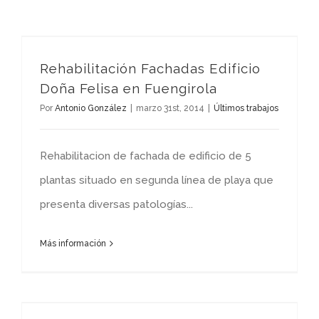
Rehabilitación Fachadas Edificio Doña Felisa en Fuengirola
Rehabilitación Fachadas Edificio
Doña Felisa en Fuengirola
Por
Antonio González
|
marzo 31st, 2014
|
Últimos trabajos
Rehabilitacion de fachada de edificio de 5
plantas situado en segunda línea de playa que
presenta diversas patologías...
Más información