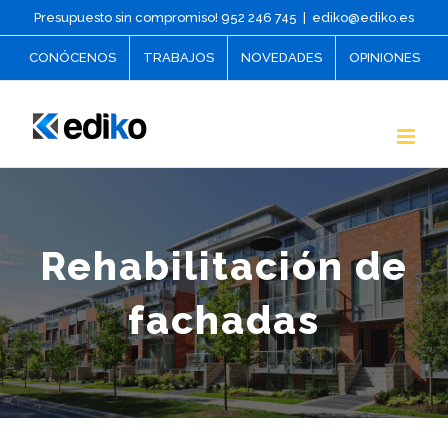
Skip
Presupuesto sin compromiso! 952 246 745
|
ediko@ediko.es
to
CONÓCENOS
TRABAJOS
NOVEDADES
OPINIONES
content
Rehabilitación de
fachadas