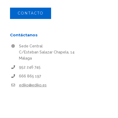
CONTACTO
Contáctanos
Sede Central
C/Esteban Salazar Chapela, 14
Málaga
952 246 745
666 865 197
ediko@ediko.es
Lunes - Viernes: 9:00 AM - 6:00 PM
Encuéntranos