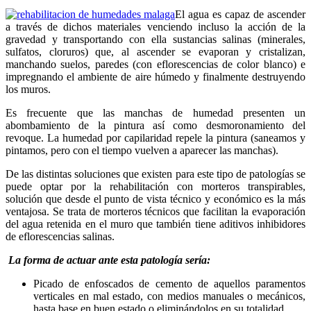
El agua es capaz de ascender
a través de dichos materiales venciendo incluso la acción de la
gravedad y transportando con ella sustancias salinas (minerales,
sulfatos, cloruros) que, al ascender se evaporan y cristalizan,
manchando suelos, paredes (con eflorescencias de color blanco) e
impregnando el ambiente de aire húmedo y finalmente destruyendo
los muros.
Es frecuente que las manchas de humedad presenten un
abombamiento de la pintura así como desmoronamiento del
revoque. La humedad por capilaridad repele la pintura (saneamos y
pintamos, pero con el tiempo vuelven a aparecer las manchas).
De las distintas soluciones que existen para este tipo de patologías se
puede optar por la rehabilitación con morteros transpirables,
solución que desde el punto de vista técnico y económico es la más
ventajosa. Se trata de morteros técnicos que facilitan la evaporación
del agua retenida en el muro que también tiene aditivos inhibidores
de eflorescencias salinas.
La forma de actuar ante esta patología sería:
Picado de enfoscados de cemento de aquellos paramentos
verticales en mal estado, con medios manuales o mecánicos,
hasta base en buen estado o eliminándolos en su totalidad.