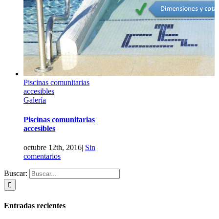
Piscinas comunitarias
accesibles
Galería
Piscinas comunitarias
accesibles
octubre 12th, 2016
|
Sin
comentarios
Renovación de instalaciones
Buscar:
eléctricas en las comunidades
Renovación de instalaciones
eléctricas en las comunidades
Entradas recientes