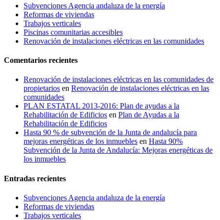
septiembre 19th, 2016
|
1
Subvenciones Agencia andaluza de la energía
comentario
Reformas de viviendas
Mejora tu vivienda o tu
Trabajos verticales
negocio
Piscinas comunitarias accesibles
Renovación de instalaciones eléctricas en las comunidades
Mejora tu vivienda o tu
negocio
Comentarios recientes
febrero 17th, 2016
Renovación de instalaciones eléctricas en las comunidades de
Reforma de cuarto de baño y
propietarios
en
Renovación de instalaciones eléctricas en las
aseo en chalet – Benalmádena
comunidades
costa
PLAN ESTATAL 2013-2016: Plan de ayudas a la
Rehabilitación de Edificios
en
Plan de Ayudas a la
Reforma de cuarto de baño y
Rehabilitación de Edificios
aseo en chalet –
Hasta 90 % de subvención de la Junta de andalucía para
Benalmádena costa
mejoras energéticas de los inmuebles
en
Hasta 90%
Subvención de la Junta de Andalucía: Mejoras energéticas de
septiembre 15th, 2015
los inmuebles
Entradas recientes
Subvenciones Agencia andaluza de la energía
Reformas de viviendas
Trabajos verticales