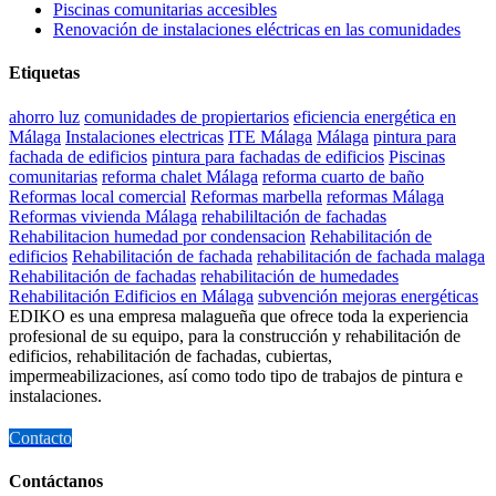
Piscinas comunitarias accesibles
Renovación de instalaciones eléctricas en las comunidades
Etiquetas
ahorro luz
comunidades de propiertarios
eficiencia energética en
Málaga
Instalaciones electricas
ITE Málaga
Málaga
pintura para
fachada de edificios
pintura para fachadas de edificios
Piscinas
comunitarias
reforma chalet Málaga
reforma cuarto de baño
Reformas local comercial
Reformas marbella
reformas Málaga
Reformas vivienda Málaga
rehabililtación de fachadas
Rehabilitacion humedad por condensacion
Rehabilitación de
edificios
Rehabilitación de fachada
rehabilitación de fachada malaga
Rehabilitación de fachadas
rehabilitación de humedades
Rehabilitación Edificios en Málaga
subvención mejoras energéticas
EDIKO es una empresa malagueña que ofrece toda la experiencia
profesional de su equipo, para la construcción y rehabilitación de
edificios, rehabilitación de fachadas, cubiertas,
impermeabilizaciones, así como todo tipo de trabajos de pintura e
instalaciones.
Contacto
Contáctanos