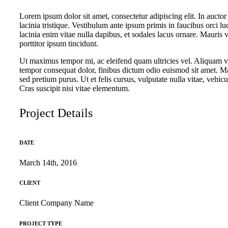
Lorem ipsum dolor sit amet, consectetur adipiscing elit. In auctor 
lacinia tristique. Vestibulum ante ipsum primis in faucibus orci lu
lacinia enim vitae nulla dapibus, et sodales lacus ornare. Mauris 
porttitor ipsum tincidunt.
Ut maximus tempor mi, ac eleifend quam ultricies vel. Aliquam vol
tempor consequat dolor, finibus dictum odio euismod sit amet. Ma
sed pretium purus. Ut et felis cursus, vulputate nulla vitae, vehicu
Cras suscipit nisi vitae elementum.
Project Details
DATE
March 14th, 2016
CLIENT
Client Company Name
PROJECT TYPE