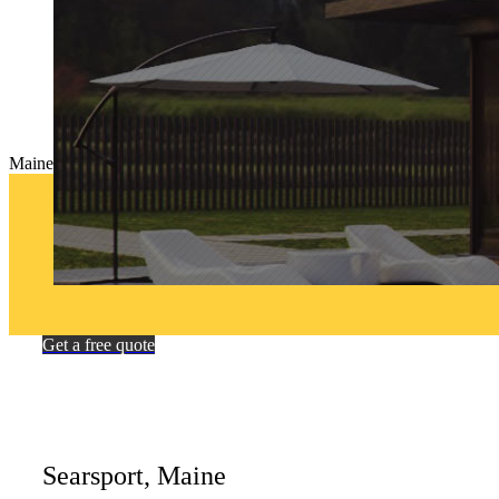
Maine Modernity
Edikowp
2015-12-07T03:55:52+00:00
Do Yo
Get a free quote
Searsport, Maine