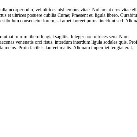
ullamcorper odio, vel ultrices nisl tempus vitae. Nullam at eros vitae eli
ctus et ultrices posuere cubilia Curae; Praesent eu ligula libero. Curabitu
vestibulum consectetur lorem, sit amet laoreet purus tincidunt sed. Aliq
utpat rutrum libero feugiat sagittis. Integer non ultrices sem. Nam
ecenas venenatis orci risus, interdum interdum ligula sodales quis. Pro
la metus. Proin facilisis laoreet mattis. Aliquam imperdiet feugiat erat.